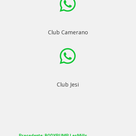

Club Camerano

Club Jesi
←
Precedente: BODYPUMP LesMills