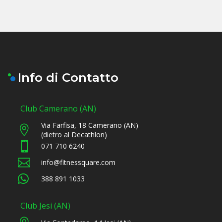
Info di Contatto
Club Camerano (AN)
Via Farfisa, 18 Camerano (AN)

(dietro al Decathlon)

071 710 6240

info@fitnessquare.com

388 891 1033
Club Jesi (AN)