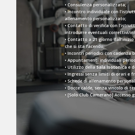
• Consulenza personalizzata;
• Incontro individuale con l’istru
allenamento personalizzato;
• Contatto di verifica con l’istru
introdurre eventuali correttivi/in
• Contatto a 21 giorno dall’inizi
che si sta facendo;
• Incontri periodici con cadenza b
• Appuntamenti individuali period
• Utilizzo della
Sala Isotonica
e d
• Ingressi senza limiti di orari e 
• Schede di allenamento personaliz
• Docce calde, senza vincolo di t
• [Solo Club Camerano] Accesso gr