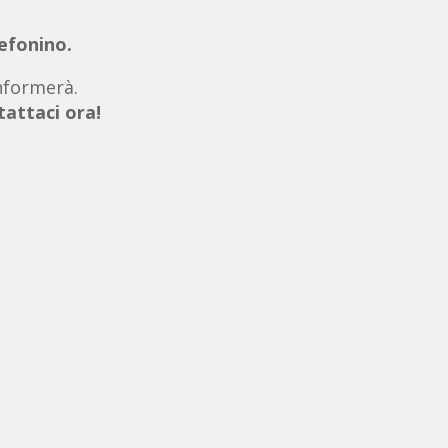
lefonino.
informerà.
attaci ora!