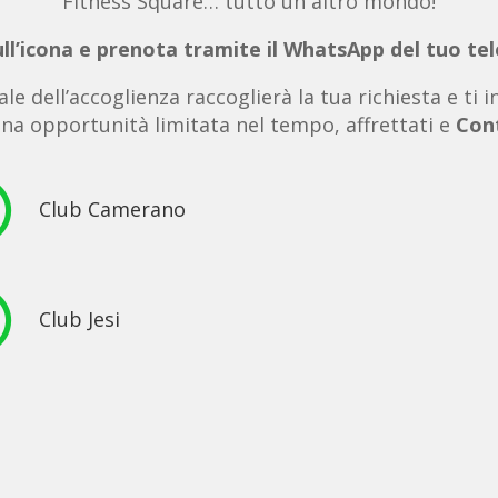
Fitness Square… tutto un altro mondo!
ull’icona e prenota tramite il WhatsApp del tuo te
ale dell’accoglienza raccoglierà la tua richiesta e ti 
una opportunità limitata nel tempo, affrettati e
Cont

Club Camerano

Club Jesi