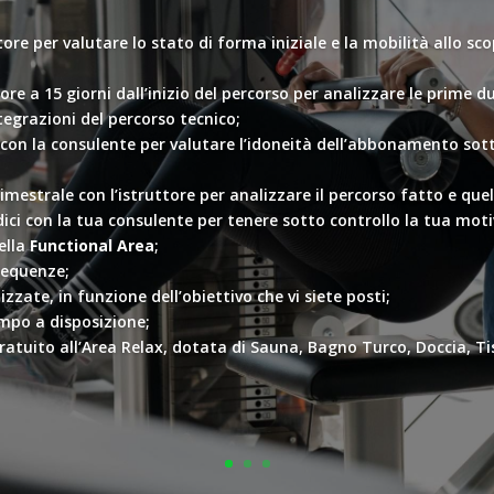
ttore per valutare lo stato di forma iniziale e la mobilità allo sc
ttore a 15 giorni dall’inizio del percorso per analizzare le prim
tegrazioni del percorso tecnico;
o con la consulente per valutare l’idoneità dell’abbonamento sott
imestrale con l’istruttore per analizzare il percorso fatto e quel
ici con la tua consulente per tenere sotto controllo la tua mot
ella
Functional Area
;
frequenze;
zate, in funzione dell’obiettivo che vi siete posti;
empo a disposizione;
atuito all’Area Relax, dotata di Sauna, Bagno Turco, Doccia, Tis