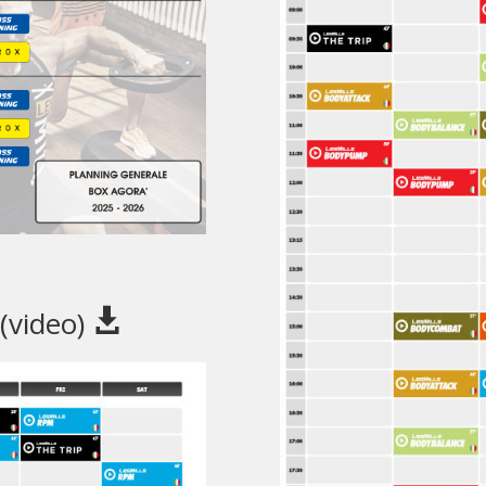
 (video)
