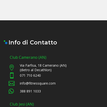
Info di Contatto
Club Camerano (AN)
Via Farfisa, 18 Camerano (AN)

(dietro al Decathlon)

071 710 6240

info@fitnessquare.com

388 891 1033
Club Jesi (AN)