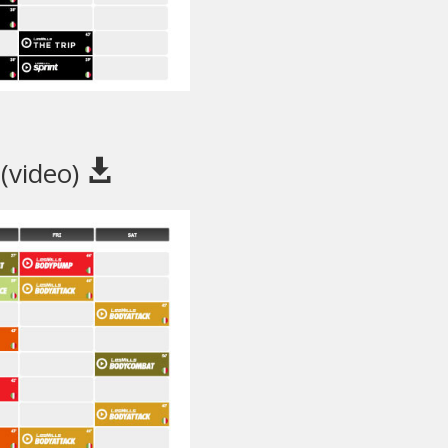
 (video)
