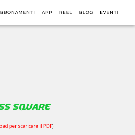
ABBONAMENTI
APP
REEL
BLOG
EVENTI
ess Square
oad per scaricare il PDF
)