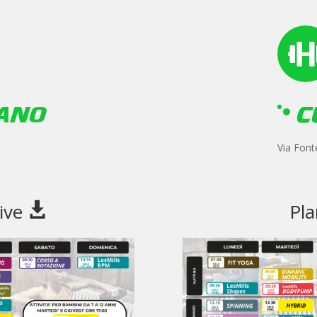
ANO
C
Via Font
ive
Pl
