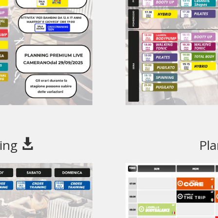
ning
Pla
