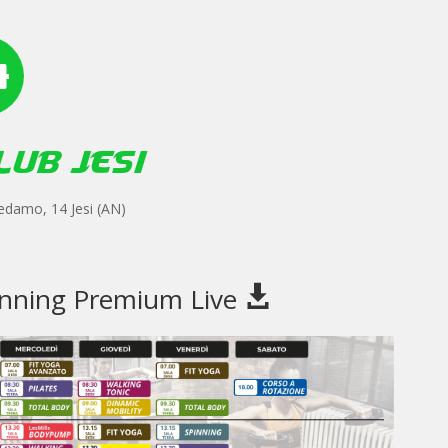

LUB JESI
edamo, 14 Jesi (AN)
anning Premium Live
