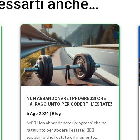
ressarti anche…
NON ABBANDONARE I PROGRESSI CHE
HAI RAGGIUNTO PER GODERTI L’ESTATE!
6 Ago 2024
|
Blog
🌞🏋️‍♂️ Non abbandonare i progressi che hai
raggiunto per goderti l’estate! 🏋️‍♀️🌞
Sappiamo che l'estate è il momento...