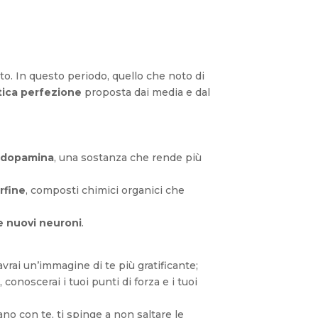
to. In questo periodo, quello che noto di
tica perfezione
proposta dai media e dal
e
dopamina
, una sostanza che rende più
rfine
, composti chimici organici che
re nuovi neuroni
.
 e avrai un’immagine di te più gratificante;
 conoscerai i tuoi punti di forza e i tuoi
o con te, ti spinge a non saltare le