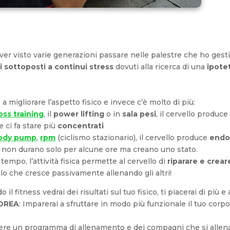
aver visto varie generazioni passare nelle palestre che ho gesti
sottoposti a continui stress
dovuti alla ricerca di una
ipote
.
 a migliorare l’aspetto fisico e invece c’è molto di più:
oss training
, il
power lifting
o in
sala pesi
, il cervello produc
e ci fa stare più
concentrati
ody pump
,
rpm
(ciclismo stazionario), il cervello produce
endo
tti non durano solo per alcune ore ma creano uno stato.
 tempo, l’attività fisica permette al cervello di
riparare e crea
o che cresce passivamente allenando gli altri!
do il fitness vedrai dei risultati sul tuo fisico, ti piacerai di più
OREA
: Imparerai a sfruttare in modo più funzionale il tuo corpo,
vere un programma di allenamento e dei compagni che si allenan