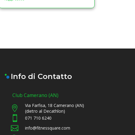
Info di Contatto
Club Camerano (AN)
Via Farfisa, 18 Camerano (AN)

(dietro al Decathlon)

071 710 6240

info@fitnessquare.com