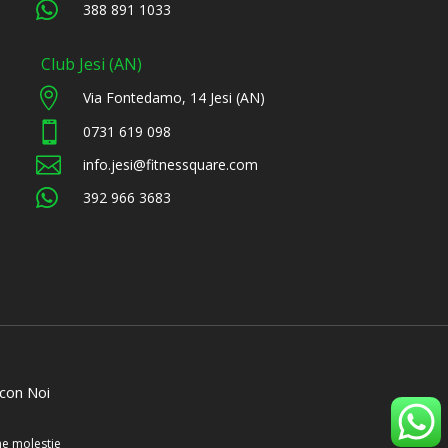

388 891 1033
Club Jesi (AN)

Via Fontedamo, 14 Jesi (AN)

0731 619 098

info.jesi@fitnessquare.com

392 966 3683
con Noi
one molestie