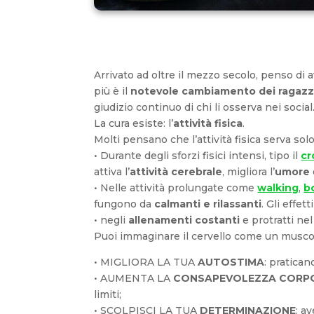
Arrivato ad oltre il mezzo secolo, penso di 
più è il
notevole cambiamento dei ragazzi 
giudizio continuo di chi li osserva nei social
La cura esiste: l’
attività fisica
.
Molti pensano che l’attività fisica serva solo
• Durante degli sforzi fisici intensi, tipo il
cr
attiva l’
attività cerebrale
, migliora l’
umore
• Nelle attività prolungate come
walking
,
b
fungono da
calmanti e rilassanti
. Gli effe
• negli
allenamenti costanti
e protratti nel
Puoi immaginare il cervello come un muscol
• MIGLIORA LA TUA
AUTOSTIMA
: pratican
• AUMENTA LA
CONSAPEVOLEZZA CORP
limiti;
• SCOLPISCI LA TUA
DETERMINAZIONE
: a