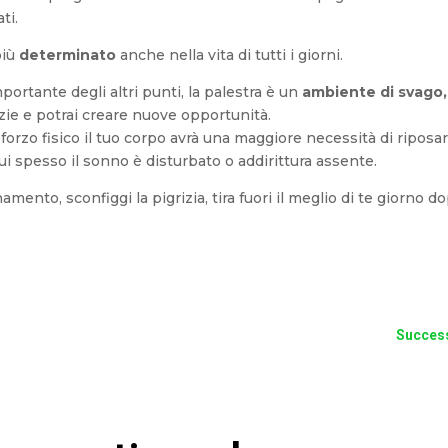
ti.
più
determinato
anche nella vita di tutti i giorni.
ortante degli altri punti, la palestra è un
ambiente di svago,
izie e potrai creare nuove opportunità.
rzo fisico il tuo corpo avrà una maggiore necessità di riposar
 cui spesso il sonno è disturbato o addirittura assente.
amento, sconfiggi la pigrizia, tira fuori il meglio di te giorno d
Succes