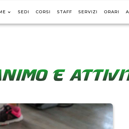
ME
SEDI
CORSI
STAFF
SERVIZI
ORARI
ANIMO E ATTIVIT