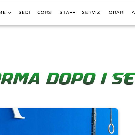
ME
SEDI
CORSI
STAFF
SERVIZI
ORARI
ORMA DOPO I S