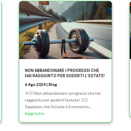
NON ABBANDONARE I PROGRESSI CHE
HAI RAGGIUNTO PER GODERTI L’ESTATE!
6 Ago 2024
|
Blog
🌞🏋️‍♂️ Non abbandonare i progressi che hai
raggiunto per goderti l’estate! 🏋️‍♀️🌞
Sappiamo che l'estate è il momento...
leggi tutto