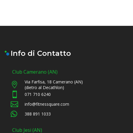
Info di Contatto
Club Camerano (AN)
Via Farfisa, 18 Camerano (AN)

(dietro al Decathlon)

071 710 6240

info@fitnessquare.com

388 891 1033
Club Jesi (AN)