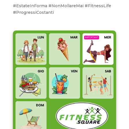
#EstateInForma #NonMollareMai #FitnessLife
#ProgressiCostanti