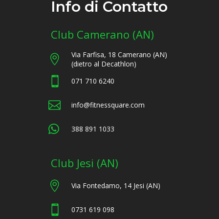
Info di Contatto
Club Camerano (AN)
Via Farfisa, 18 Camerano (AN)

(dietro al Decathlon)

071 710 6240

info@fitnessquare.com

388 891 1033
Club Jesi (AN)

Via Fontedamo, 14 Jesi (AN)

0731 619 098