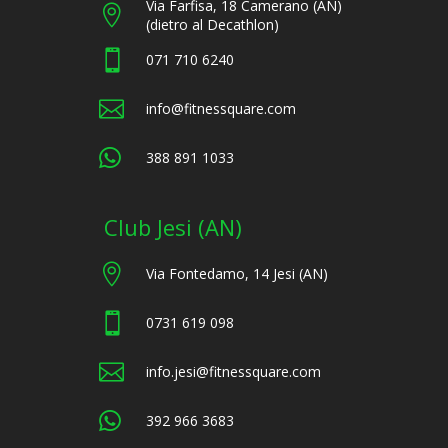
Via Farfisa, 18 Camerano (AN)

(dietro al Decathlon)

071 710 6240

info@fitnessquare.com

388 891 1033
Club Jesi (AN)

Via Fontedamo, 14 Jesi (AN)

0731 619 098

info.jesi@fitnessquare.com

392 966 3683