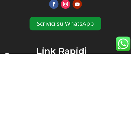
Scrivici su WhatsApp
Link Rapidi
Staff
Blog
Eventi
Partner & Sconti
Sedi
Orari
Orario
Lunedì
06:30 - 22:00
Martedì
06:30 - 22:00
Mercoledì
06:30 - 22:00
Giovedì
06:30 - 22:00
Venerdì
06:30 - 22:00