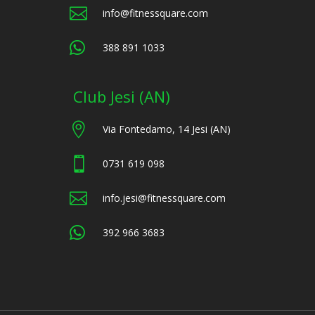

info@fitnessquare.com

388 891 1033
Club Jesi (AN)

Via Fontedamo, 14 Jesi (AN)

0731 619 098

info.jesi@fitnessquare.com

392 966 3683