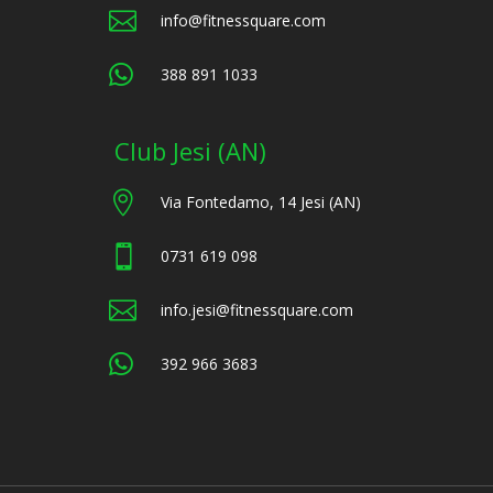

info@fitnessquare.com

388 891 1033
Club Jesi (AN)

Via Fontedamo, 14 Jesi (AN)

0731 619 098

info.jesi@fitnessquare.com

392 966 3683