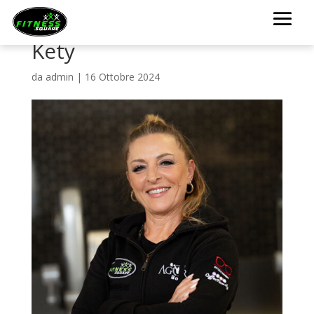
Kety
da
admin
|
16 Ottobre 2024