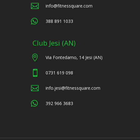

info@fitnessquare.com

388 891 1033
Club Jesi (AN)

Via Fontedamo, 14 Jesi (AN)

0731 619 098

info.jesi@fitnessquare.com

392 966 3683