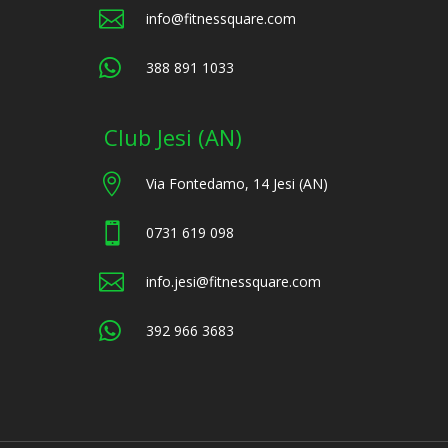

info@fitnessquare.com

388 891 1033
Club Jesi (AN)

Via Fontedamo, 14 Jesi (AN)

0731 619 098

info.jesi@fitnessquare.com

392 966 3683