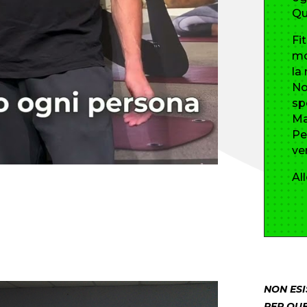
Qu
Fi
mo
la
No
sp
Ma
Pe
ve
Al
NON ES
PER QUE