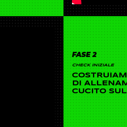
FASE 2
CHECK INIZIALE
COSTRUIA
DI ALLENA
CUCITO SUL