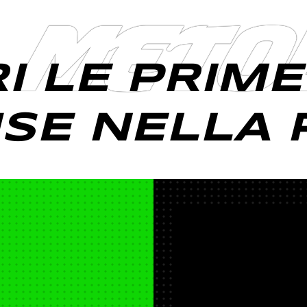
L METO
I LE PRIME 
USE NELLA 