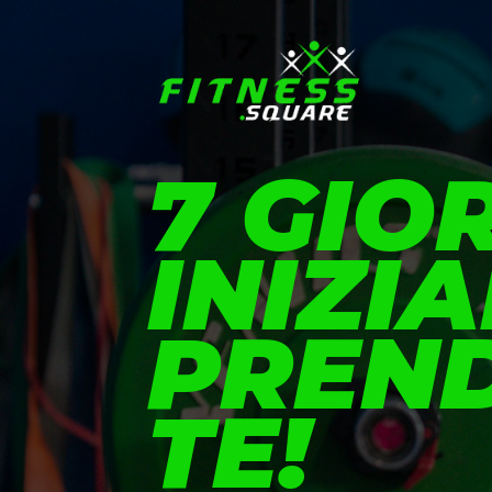
7 GIO
INIZI
PREND
TE!