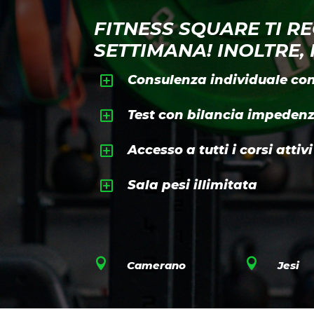
FITNESS SQUARE TI R
SETTIMANA! INOLTRE, 
Y
Consulenza individuale con
Y
Test con bilancia impeden
Y
Accesso a tutti i corsi attivi
Y
Sala pesi illimitata


Camerano
Jesi