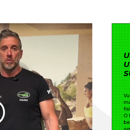
U
U
S
Vu
ma
fis
O 
be
og