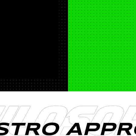
ILOSO
OSTRO APPR