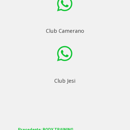

Club Camerano

Club Jesi
←
Precedente: BODY TRAINING