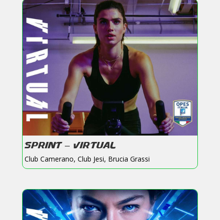
SPRINT – VIRTUAL
Club Camerano
,
Club Jesi
,
Brucia Grassi