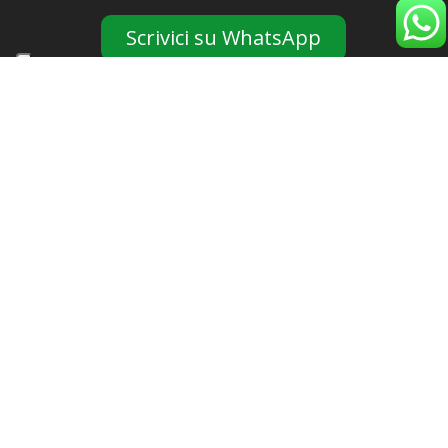
Scrivici su WhatsApp
Link Rapidi
Staff
Blog
Eventi
Partner & Sconti
Sedi
Orari
Orario
Lunedì
06:30 - 22:00
Martedì
06:30 - 22:00
Mercoledì
06:30 - 22:00
Giovedì
06:30 - 22:00
Venerdì
06:30 - 22:00
Sabato
08:00 - 18:00